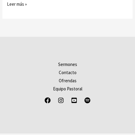
Leer más »
Slotlar
1win
Türkiye»
Sermones
Contacto
Ofrendas
Equipo Pastoral