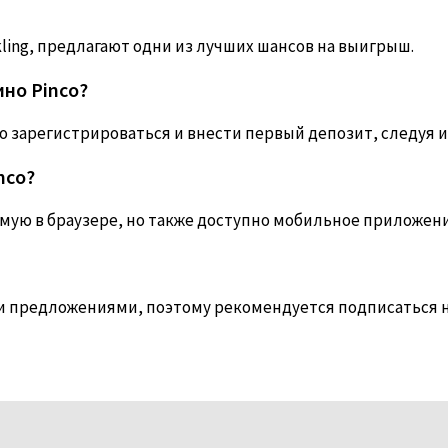
kling, предлагают одни из лучших шансов на выигрыш.
ино Pinco?
 зарегистрироваться и внести первый депозит, следуя 
nco?
ямую в браузере, но также доступно мобильное приложени
и предложениями, поэтому рекомендуется подписаться н