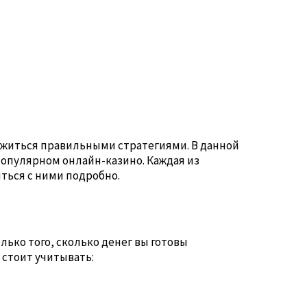
ужиться правильными стратегиями. В данной
популярном онлайн-казино. Каждая из
ться с ними подробно.
лько того, сколько денег вы готовы
 стоит учитывать: