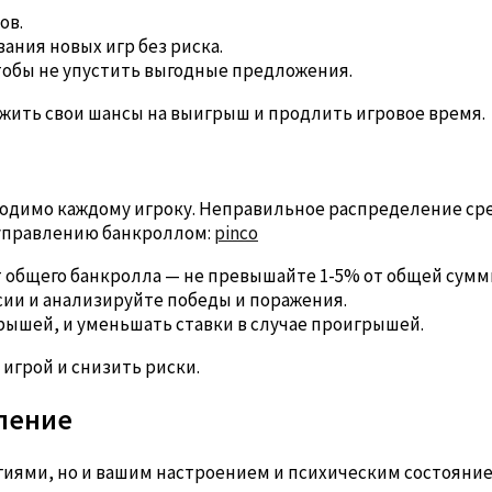
ов.
ния новых игр без риска.
тобы не упустить выгодные предложения.
ить свои шансы на выигрыш и продлить игровое время.
ходимо каждому игроку. Неправильное распределение ср
 управлению банкроллом:
pinco
т общего банкролла — не превышайте 1-5% от общей сумм
сии и анализируйте победы и поражения.
грышей, и уменьшать ставки в случае проигрышей.
игрой и снизить риски.
рпение
егиями, но и вашим настроением и психическим состояни