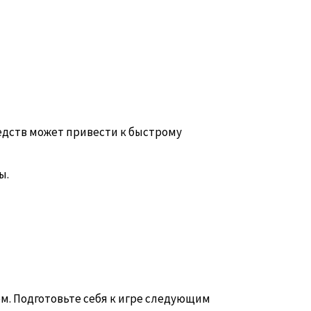
едств может привести к быстрому
ы.
ем. Подготовьте себя к игре следующим