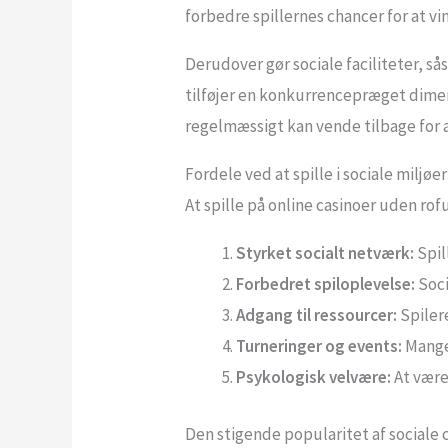
forbedre spillernes chancer for at vi
Derudover gør sociale faciliteter, s
tilføjer en konkurrencepræget dimens
regelmæssigt kan vende tilbage for a
Fordele ved at spille i sociale miljøer
At spille på online casinoer uden rof
Styrket socialt netværk:
Spil
Forbedret spiloplevelse:
Soci
Adgang til ressourcer:
Spilere
Turneringer og events:
Mange
Psykologisk velvære:
At være
Den stigende popularitet af sociale 