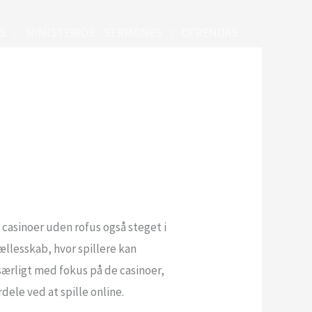
S
MINISTERIOS
SERMONES
OFRENDAS
 casinoer uden rofus også steget i
llesskab, hvor spillere kan
 særligt med fokus på de casinoer,
dele ved at spille online.