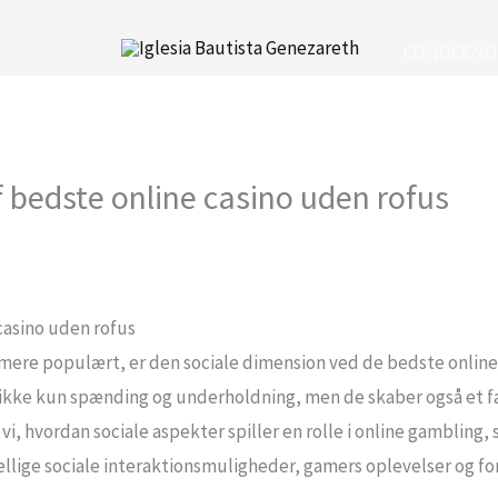
CONÓCENO
f bedste online casino uden rofus
casino uden rofus
 mere populært, er den sociale dimension ved de bedste online
 ikke kun spænding og underholdning, men de skaber også et fæ
 vi, hvordan sociale aspekter spiller en rolle i online gambling,
kellige sociale interaktionsmuligheder, gamers oplevelser og for