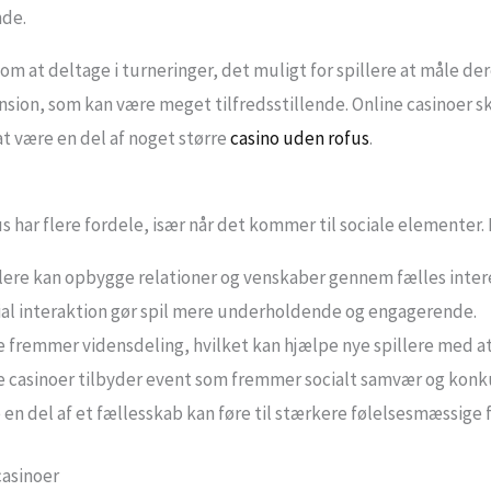
nde.
åsom at deltage i turneringer, det muligt for spillere at måle 
ion, som kan være meget tilfredsstillende. Online casinoer ska
t være en del af noget større
casino uden rofus
.
us har flere fordele, især når det kommer til sociale elementer.
lere kan opbygge relationer og venskaber gennem fælles inter
al interaktion gør spil mere underholdende og engagerende.
 fremmer vidensdeling, hvilket kan hjælpe nye spillere med at 
 casinoer tilbyder event som fremmer socialt samvær og konk
 en del af et fællesskab kan føre til stærkere følelsesmæssige f
casinoer