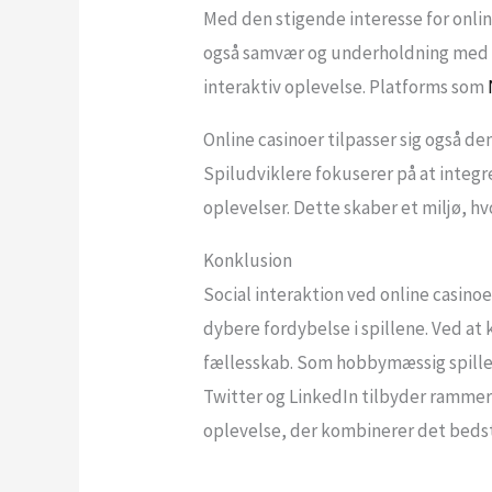
Med den stigende interesse for onli
også samvær og underholdning med li
interaktiv oplevelse. Platforms som
Online casinoer tilpasser sig også d
Spiludviklere fokuserer på at integr
oplevelser. Dette skaber et miljø, hv
Konklusion
Social interaktion ved online casinoe
dybere fordybelse i spillene. Ved a
fællesskab. Som hobbymæssig spiller
Twitter og LinkedIn tilbyder rammer,
oplevelse, der kombinerer det bedst