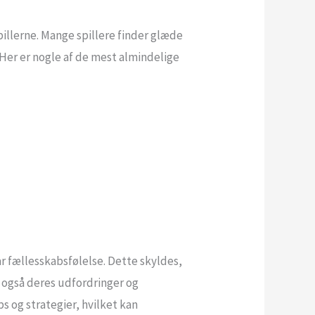
pillerne. Mange spillere finder glæde
 Her er nogle af de mest almindelige
r fællesskabsfølelse. Dette skyldes,
en også deres udfordringer og
ps og strategier, hvilket kan