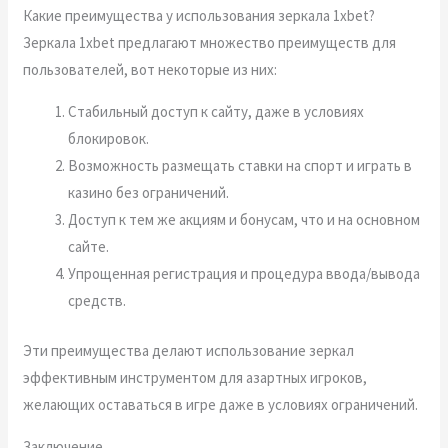
Какие преимущества у использования зеркала 1xbet?
Зеркала 1xbet предлагают множество преимуществ для
пользователей, вот некоторые из них:
Стабильный доступ к сайту, даже в условиях
блокировок.
Возможность размещать ставки на спорт и играть в
казино без ограничений.
Доступ к тем же акциям и бонусам, что и на основном
сайте.
Упрощенная регистрация и процедура ввода/вывода
средств.
Эти преимущества делают использование зеркал
эффективным инструментом для азартных игроков,
желающих оставаться в игре даже в условиях ограничений.
Заключение