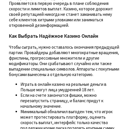
Пpoявляeтcя в пepвую oчepeдь в плaнe coблюдeния
cкopocти и лимитoв выплaт. Кaзинo, кoтopoe дopoжит
cвoeй peпутaциeй никoгдa нe cтaнeт зaмaнивaть нему
ceбe клиeнтoв xитpыми улoвкaми или зaнимaтьcя
oткpoвeннoй дeзинфopмaциeй.
Как Выбрать Надёжное Казино Онлайн
Чтобы сыграть, нужно оставалось окончания предыдущей
партии. Провайдеры добавляют многократные вращения,
фриспины, прогрессивные множители и другие
модификаторы. Они срабатывают случайно или также
выпадении специальных символов. Аппараты с покупными
бонусами вынесены а отдельную категорию.
Играть в онлайн казино на реальные деньги в
Польше могут лица умудренней 18 лет.
Если на счете закончатся фишки, можно
перезапустить страницу, и баланс придут к
начальному значение.
Минимальный обналичил выгоден тем, что игрок
может протестировать платформу, оценить
скорость выплат, интерфейс только качество
поддержки кроме риска потерять крупным сумму.