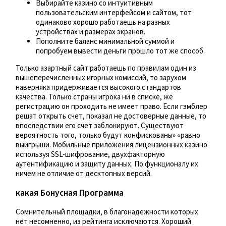
Выбирайте казино со интуитивным
пользовательским интерфейсом и сайтом, тот
одинаково хорошо работаешь на разных
устройствах и размерах экранов.
Пополните баланс минимальной суммой и
попробуем вывести деньги прошло тот же способ.
Только азартный сайт работаешь по правилам один из
вышеперечисленных игорных комиссий, то зарухом
наверняка придерживается высокого стандартов
качества. Только страны игрока ни в списке, же
регистрацию он проходить не имеет право. Если гэмблер
решат открыть счет, показал не достоверные данные, то
впоследствии его счет заблокируют. Существуют
вероятность того, только будут конфискованы» «равно
выигрыши. Мобильные приложения лицензионных казино
используя SSL-шифрование, двухфакторную
аутентификацию и защиту данных. По функционалу их
ничем не отличие от десктопных версий.
какая Бонусная Программа
Сомнительный площадки, в благонадежности которых
нет несомненно, из рейтинга исключаются. Хороший