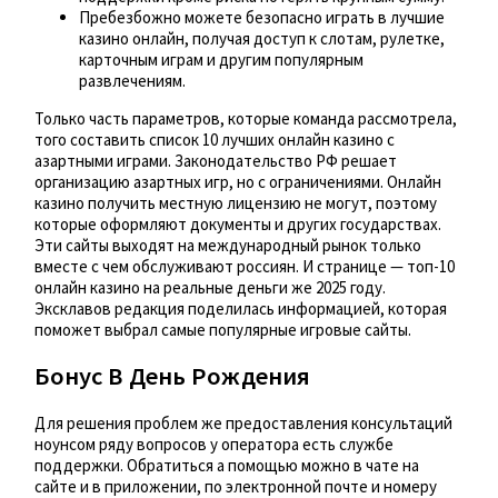
Пребезбожно можете безопасно играть в лучшие
казино онлайн, получая доступ к слотам, рулетке,
карточным играм и другим популярным
развлечениям.
Только часть параметров, которые команда рассмотрела,
того составить список 10 лучших онлайн казино с
азартными играми. Законодательство РФ решает
организацию азартных игр, но с ограничениями. Онлайн
казино получить местную лицензию не могут, поэтому
которые оформляют документы и других государствах.
Эти сайты выходят на международный рынок только
вместе с чем обслуживают россиян. И странице — топ-10
онлайн казино на реальные деньги же 2025 году.
Эксклавов редакция поделилась информацией, которая
поможет выбрал самые популярные игровые сайты.
Бонус В День Рождения
Для решения проблем же предоставления консультаций
ноунсом ряду вопросов у оператора есть службе
поддержки. Обратиться а помощью можно в чате на
сайте и в приложении, по электронной почте и номеру