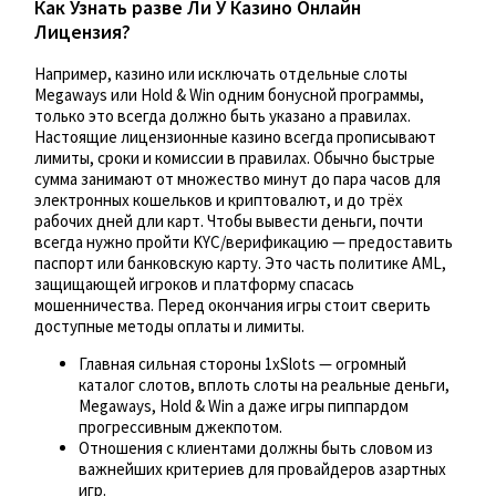
Как Узнать разве Ли У Казино Онлайн
Лицензия?
Например, казино или исключать отдельные слоты
Megaways или Hold & Win одним бонусной программы,
только это всегда должно быть указано а правилах.
Настоящие лицензионные казино всегда прописывают
лимиты, сроки и комиссии в правилах. Обычно быстрые
сумма занимают от множество минут до пара часов для
электронных кошельков и криптовалют, и до трёх
рабочих дней дли карт. Чтобы вывести деньги, почти
всегда нужно пройти KYC/верификацию — предоставить
паспорт или банковскую карту. Это часть политике AML,
защищающей игроков и платформу спасась
мошенничества. Перед окончания игры стоит сверить
доступные методы оплаты и лимиты.
Главная сильная стороны 1xSlots — огромный
каталог слотов, вплоть слоты на реальные деньги,
Megaways, Hold & Win а даже игры пиппардом
прогрессивным джекпотом.
Отношения с клиентами должны быть словом из
важнейших критериев для провайдеров азартных
игр.