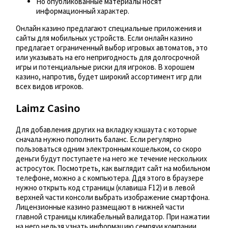
Но опубликованные материалы носят
информационный характер.
Онлайн казино предлагают специальные приложения и
сайты для мобильных устройств. Если онлайн казино
предлагает ограниченный выбор игровых автоматов, это
или указывать на его непригодность для долгосрочной
игры и потенциальные риски для игроков. В хорошем
казино, напротив, будет широкий ассортимент игр дли
всех видов игроков.
Laimz Casino
Для добавления других на вкладку кэшаута с которые
сначала нужно пополнить баланс. Если регулярно
пользоваться одним электронным кошельком, со скоро
деньги будут поступаете на него же течение нескольких
астросуток. Посмотреть, как выглядит сайт на мобильном
телефоне, можно а с компьютера. Ддя этого в браузере
нужно открыть код страницы (клавиша F12) и в левой
верхней части консоли выбрать изображение смартфона.
Лицензионные казино размещают в нижней части
главной страницы кликабельный валидатор. При нажатии
на него нельзя узнать информацию семряуи компании,