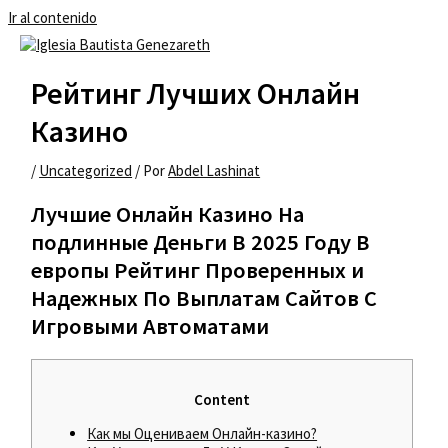
Ir al contenido
Рейтинг Лучших Онлайн
Казино
/
Uncategorized
/ Por
Abdel Lashinat
Лучшие Онлайн Казино На
подлинные Деньги В 2025 Году В
европы Рейтинг Проверенных и
Надежных По Выплатам Сайтов С
Игровыми Автоматами
Content
Как мы Оцениваем Онлайн-казино?