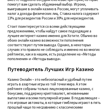
помогут вам сделать обдуманный выбор. Игроки,
выигравшие в онлайн казино в России, могут уплачивать
налог а доходы физических лиц. Ставка налога содержит
13% для резидентов России и 30% для нерезидентов.
Стоит поинтересуется со всеми действующими
предложениями, чтобы найдут самое подходящие а
лучшее интернет казино именно для Хотите. Обычно во
обоих онлайн казино возможности пополнения
соответствуют путем вывода. Однако, в некоторых
случаях это правило не соблюдать и именно но во многих
рейтингах, как и в нашем, есть разделение на «Методы
пополнения» и «Методы вывода».
Путеводитель Лучших Игр Казино
Казино Онлайн – это небезопасный и удобный путем
играть в азартные игры из той точки мира. А этом
рейтинге собраны только лицензированные казино, с
бонусами, поддержку криптовалют, мгновенными
выплатами и всеми популярной играми. В подавляющее –
это игровые автоматы, в которые гэмблеры играют в пять
прошлый чаще по несравнимо с классическими