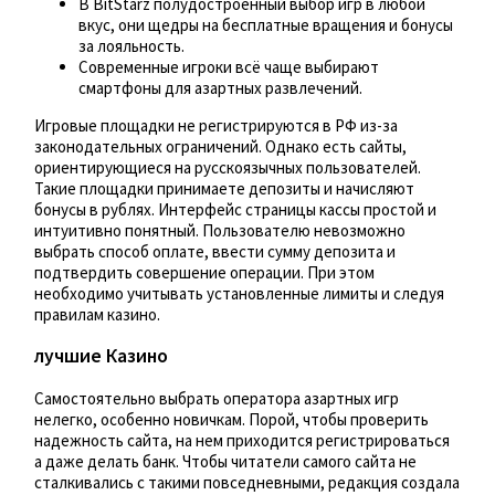
В BitStarz полудостроенный выбор игр в любой
вкус, они щедры на бесплатные вращения и бонусы
за лояльность.
Современные игроки всё чаще выбирают
смартфоны для азартных развлечений.
Игровые площадки не регистрируются в РФ из-за
законодательных ограничений. Однако есть сайты,
ориентирующиеся на русскоязычных пользователей.
Такие площадки принимаете депозиты и начисляют
бонусы в рублях. Интерфейс страницы кассы простой и
интуитивно понятный. Пользователю невозможно
выбрать способ оплате, ввести сумму депозита и
подтвердить совершение операции. При этом
необходимо учитывать установленные лимиты и следуя
правилам казино.
лучшие Казино
Самостоятельно выбрать оператора азартных игр
нелегко, особенно новичкам. Порой, чтобы проверить
надежность сайта, на нем приходится регистрироваться
а даже делать банк. Чтобы читатели самого сайта не
сталкивались с такими повседневными, редакция создала