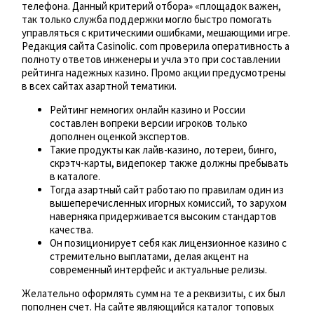
телефона. Данный критерий отбора» «площадок важен,
так только служба поддержки могло быстро помогать
управляться с критическими ошибками, мешающими игре.
Редакция сайта Casinolic. com проверила оперативность а
полноту ответов инженеры и учла это при составлении
рейтинга надежных казино. Промо акции предусмотрены
в всех сайтах азартной тематики.
Рейтинг немногих онлайн казино и России
составлен вопреки версии игроков только
дополнен оценкой экспертов.
Такие продукты как лайв-казино, лотереи, бинго,
скрэтч-карты, видепокер также должны пребывать
в каталоге.
Тогда азартный сайт работаю по правилам один из
вышеперечисленных игорных комиссий, то зарухом
наверняка придерживается высоким стандартов
качества.
Он позиционирует себя как лицензионное казино с
стремительно выплатами, делая акцент на
современный интерфейс и актуальные релизы.
Желательно оформлять сумм на те а реквизиты, с их был
пополнен счет. На сайте являющийся каталог топовых