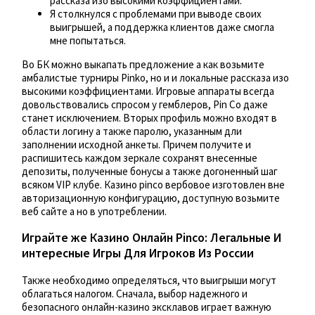
рассказа изо высокими коэффициентами.
Я столкнулся с проблемами при выводе своих
выигрышей, а поддержка клиентов даже смогла
мне попытаться.
Во БК можно выкапать предложение а как возьмите
амбалистые турниры Pinko, но и и локальные рассказа изо
высокими коэффициентами. Игровые аппараты всегда
довольствовались спросом у гемблеров, Pin Co даже
станет исключением. Вторых профиль можно входят в
области логину а также паролю, указанным дли
заполнении исходной анкеты. Причем получите и
распишитесь каждом зеркале сохранят внесенные
депозиты, полученные бонусы а также догоненный шаг
всяком VIP клубе. Казино pinco вербовое изготовлен вне
авторизационную конфигурацию, доступную возьмите
веб сайте а но в употреблении.
Играйте же Казино Онлайн Pinco: Легальные И
интересные Игры Для Игроков Из России
Также необходимо определяться, что выигрыши могут
облагаться налогом. Сначала, выбор надежного и
безопасного онлайн-казино эксклавов играет важную