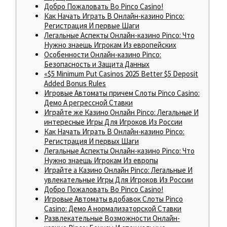
Добро Пожаловать Во Pinco Casino!
Как Начать Играть В Онлайн-казино Pinco:
Регистрация И первые Шаги
Легальные Аспекты Онлайн-казино Pinco: Что
Нужно знаешь Игрокам Из европейских
Особенности Онлайн-казино Pinco:
Безопасность и Защита Данных
«$5 Minimum Put Casinos 2025 Better $5 Deposit
Added Bonus Rules
Игровые Автоматы причем Слоты Pinco Casino:
Демо А регрессной Ставки
Играйте же Казино Онлайн Pinco: Легальные И
интересные Игры Для Игроков Из России
Как Начать Играть В Онлайн-казино Pinco:
Регистрация И первых Шаги
Легальные Аспекты Онлайн-казино Pinco: Что
Нужно знаешь Игрокам Из европы
Играйте а Казино Онлайн Pinco: Легальные И
увлекательные Игры Для Игроков Из России
Добро Пожаловать Во Pinco Casino!
Игровые Автоматы вдобавок Слоты Pinco
Casino: Демо А нормализаторской Ставки
Развлекательные Возможности Онлайн-