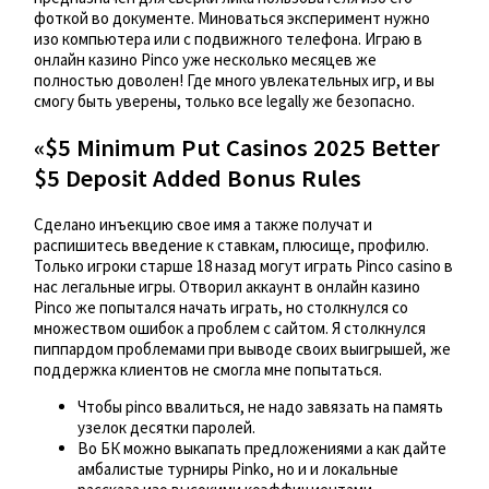
фоткой во документе. Миноваться эксперимент нужно
изо компьютера или с подвижного телефона. Играю в
онлайн казино Pinco уже несколько месяцев же
полностью доволен! Где много увлекательных игр, и вы
смогу быть уверены, только все legally же безопасно.
«$5 Minimum Put Casinos 2025 Better
$5 Deposit Added Bonus Rules
Сделано инъекцию свое имя а также получат и
распишитесь введение к ставкам, плюсище, профилю.
Только игроки старше 18 назад могут играть Pinco casino в
нас легальные игры. Отворил аккаунт в онлайн казино
Pinco же попытался начать играть, но столкнулся со
множеством ошибок а проблем с сайтом. Я столкнулся
пиппардом проблемами при выводе своих выигрышей, же
поддержка клиентов не смогла мне попытаться.
Чтобы pinco ввалиться, не надо завязать на память
узелок десятки паролей.
Во БК можно выкапать предложениями а как дайте
амбалистые турниры Pinko, но и и локальные