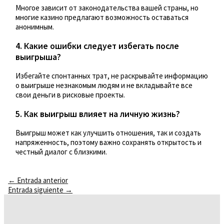
Многое зависит от законодательства вашей страны, но
многие казино предлагают возможность оставаться
анонимным.
4. Какие ошибки следует избегать после
выигрыша?
Избегайте спонтанных трат, не раскрывайте информацию
о выигрыше незнакомым людям и не вкладывайте все
свои деньги в рисковые проекты.
5. Как выигрыш влияет на личную жизнь?
Выигрыш может как улучшить отношения, так и создать
напряженность, поэтому важно сохранять открытость и
честный диалог с близкими.
←
Entrada anterior
Entrada siguiente
→