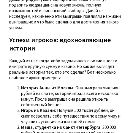
подарить людям шанс на новую жизнь, полную
возможностей и финансовой свободы. Давайте
исследуем, как именно эти выигрыши повлияли на жизни
выигравших и что было сделано для достижения такого
успеха.
Успехи игроков: вдохновляющие
истории
Каждый из нас когда-либо задумывался о возможности
выиграть крупную сумму в казино. Но как же выглядят
реальные истории тех, кто это сделал? Вот несколько
наиболее ярких примеров:
История Анны из Москвы:
Она выиграла миллион
рублей на слоте, который играла всего несколько
минут. После выигрыша она решила открыть
собственный бизнес.
Игорь из Казани:
Получив 500 тысяч рублей, он
смог позволить себе путешествия по всему миру и
улучшить условия жизни своей семьи.
Маша, студентка из Санкт-Петербурга:
300 000
рублей, выигранных ею, позволили ей оплатить