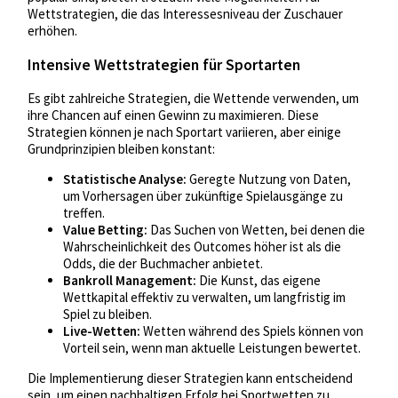
Wettstrategien, die das Interessesniveau der Zuschauer
erhöhen.
Intensive Wettstrategien für Sportarten
Es gibt zahlreiche Strategien, die Wettende verwenden, um
ihre Chancen auf einen Gewinn zu maximieren. Diese
Strategien können je nach Sportart variieren, aber einige
Grundprinzipien bleiben konstant:
Statistische Analyse:
Geregte Nutzung von Daten,
um Vorhersagen über zukünftige Spielausgänge zu
treffen.
Value Betting:
Das Suchen von Wetten, bei denen die
Wahrscheinlichkeit des Outcomes höher ist als die
Odds, die der Buchmacher anbietet.
Bankroll Management:
Die Kunst, das eigene
Wettkapital effektiv zu verwalten, um langfristig im
Spiel zu bleiben.
Live-Wetten:
Wetten während des Spiels können von
Vorteil sein, wenn man aktuelle Leistungen bewertet.
Die Implementierung dieser Strategien kann entscheidend
sein, um einen nachhaltigen Erfolg bei Sportwetten zu