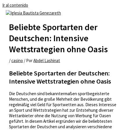
Ir al contenido
Beliebte Sportarten der
Deutschen: Intensive
Wettstrategien ohne Oasis
/
casino
/ Por
Abdel Lashinat
Beliebte Sportarten der Deutschen:
Intensive Wettstrategien ohne Oasis
Die Deutschen sind bekanntermaßen sportbegeisterte
Menschen, und die große Mehrheit der Bevölkerung gibt
regelmäßig viel Geld für Sportwetten aus. Dieses Interesse
an Sport und Wettstrategien hat zur Entstehung diverser
Wettanbieter ohne die Nutzung von Werbung für Oasen
geführt. In diesem Artikel ergründen wir die beliebtesten
Sportarten der Deutschen und analysieren verschiedene