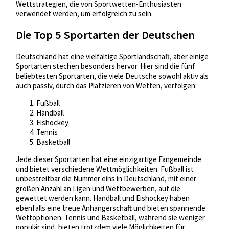
Wettstrategien, die von Sportwetten-Enthusiasten
verwendet werden, um erfolgreich zu sein.
Die Top 5 Sportarten der Deutschen
Deutschland hat eine vielfältige Sportlandschaft, aber einige
Sportarten stechen besonders hervor. Hier sind die fünf
beliebtesten Sportarten, die viele Deutsche sowohl aktiv als
auch passiv, durch das Platzieren von Wetten, verfolgen:
Fußball
Handball
Eishockey
Tennis
Basketball
Jede dieser Sportarten hat eine einzigartige Fangemeinde
und bietet verschiedene Wettmöglichkeiten. Fußball ist
unbestreitbar die Nummer eins in Deutschland, mit einer
großen Anzahl an Ligen und Wettbewerben, auf die
gewettet werden kann. Handball und Eishockey haben
ebenfalls eine treue Anhängerschaft und bieten spannende
Wettoptionen. Tennis und Basketball, während sie weniger
populär sind, bieten trotzdem viele Möglichkeiten für