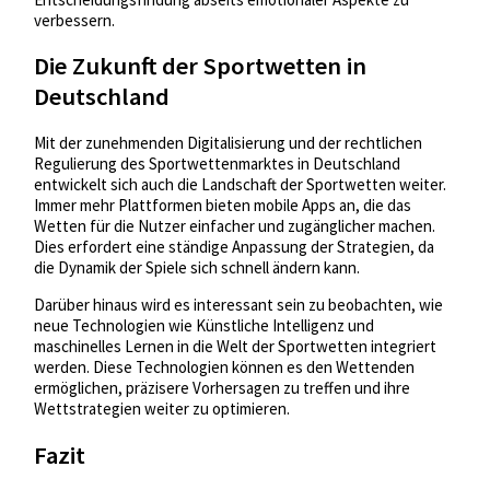
verbessern.
Die Zukunft der Sportwetten in
Deutschland
Mit der zunehmenden Digitalisierung und der rechtlichen
Regulierung des Sportwettenmarktes in Deutschland
entwickelt sich auch die Landschaft der Sportwetten weiter.
Immer mehr Plattformen bieten mobile Apps an, die das
Wetten für die Nutzer einfacher und zugänglicher machen.
Dies erfordert eine ständige Anpassung der Strategien, da
die Dynamik der Spiele sich schnell ändern kann.
Darüber hinaus wird es interessant sein zu beobachten, wie
neue Technologien wie Künstliche Intelligenz und
maschinelles Lernen in die Welt der Sportwetten integriert
werden. Diese Technologien können es den Wettenden
ermöglichen, präzisere Vorhersagen zu treffen und ihre
Wettstrategien weiter zu optimieren.
Fazit