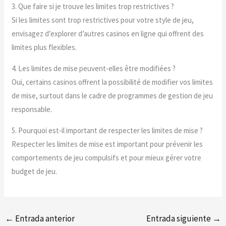
3. Que faire si je trouve les limites trop restrictives ?
Si les limites sont trop restrictives pour votre style de jeu,
envisagez d’explorer d’autres casinos en ligne qui offrent des
limites plus flexibles.
4. Les limites de mise peuvent-elles être modifiées ?
Oui, certains casinos offrent la possibilité de modifier vos limites
de mise, surtout dans le cadre de programmes de gestion de jeu
responsable.
5. Pourquoi est-il important de respecter les limites de mise ?
Respecter les limites de mise est important pour prévenir les
comportements de jeu compulsifs et pour mieux gérer votre
budget de jeu.
←
Entrada anterior
Entrada siguiente
→