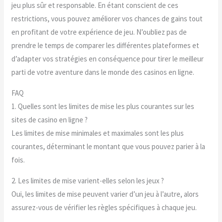
jeu plus sûr et responsable. En étant conscient de ces
restrictions, vous pouvez améliorer vos chances de gains tout
en profitant de votre expérience de jeu. N’oubliez pas de
prendre le temps de comparer les différentes plateformes et
d’adapter vos stratégies en conséquence pour tirer le meilleur
parti de votre aventure dans le monde des casinos en ligne.
FAQ
1. Quelles sont les limites de mise les plus courantes sur les
sites de casino en ligne ?
Les limites de mise minimales et maximales sont les plus
courantes, déterminant le montant que vous pouvez parier à la
fois.
2. Les limites de mise varient-elles selon les jeux ?
Oui, les limites de mise peuvent varier d’un jeu à l’autre, alors
assurez-vous de vérifier les règles spécifiques à chaque jeu.