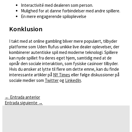
Interactivité med dealeren som person.
Mulighed for at danne forbindelser med andre spillere.
En mere engagerende spiloplevelse
Konklusion
I takt med at online gambling bliver mere populært, tilbyder
platforme som Uden Rufus unikke live dealer oplevelser, der
kombinerer autentiske spil med moderne teknologi. Spillere
kan nyde spillet fra deres eget hjem, samtidig med at de
opnår den sociale interaktion, som fysiske casinoer tilbyder.
Hvis du ønsker at lytte til flere om dette emne, kan du finde
interessante artikler på
NY Times
eller følge diskussioner på
sociale medier som
Twitter
og
LinkedIn
.
←
Entrada anterior
Entrada siguiente
→