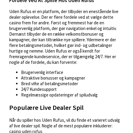
Fordele Ved At Spille Hos Uden Rufus
Uden Rufus er en platform, der tilbyder en enestående live
dealer oplevelse. Der er flere fordele ved at vælge dette
casino frem for andre. Først og fremmest har de en
brugervenlig platform, der gør navigation enkel og intuitiv.
Dernæst tilbyder de en række velkomstbonuser og
kampagner, der kan tiltrække nye spillere. Ydermere er der
flere betalingsmetoder, hvilket gør ind- og udbetalinger
hurtige og nemme. Uden Rufus er også kendt for
fremragende kundeservice, der er tilgængelig 24/7. Her er
nogle af de fordele, du kan forvente:
Brugervenlig interface
Attraktive bonusser og kampagner
Bred vifte af betalingsmetoder
24/7 Kundesupport
Regelmæssige opdateringer af spiludvalg
Populære Live Dealer Spil
Når du spiller hos Uden Rufus, vil du finde et varieret udvalg
af live dealer spil. Nogle af de mest populære inkluderer:
casino uden rofus