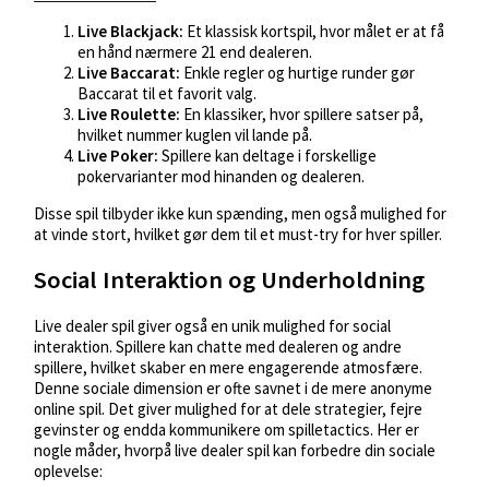
Live Blackjack:
Et klassisk kortspil, hvor målet er at få
en hånd nærmere 21 end dealeren.
Live Baccarat:
Enkle regler og hurtige runder gør
Baccarat til et favorit valg.
Live Roulette:
En klassiker, hvor spillere satser på,
hvilket nummer kuglen vil lande på.
Live Poker:
Spillere kan deltage i forskellige
pokervarianter mod hinanden og dealeren.
Disse spil tilbyder ikke kun spænding, men også mulighed for
at vinde stort, hvilket gør dem til et must-try for hver spiller.
Social Interaktion og Underholdning
Live dealer spil giver også en unik mulighed for social
interaktion. Spillere kan chatte med dealeren og andre
spillere, hvilket skaber en mere engagerende atmosfære.
Denne sociale dimension er ofte savnet i de mere anonyme
online spil. Det giver mulighed for at dele strategier, fejre
gevinster og endda kommunikere om spilletactics. Her er
nogle måder, hvorpå live dealer spil kan forbedre din sociale
oplevelse: