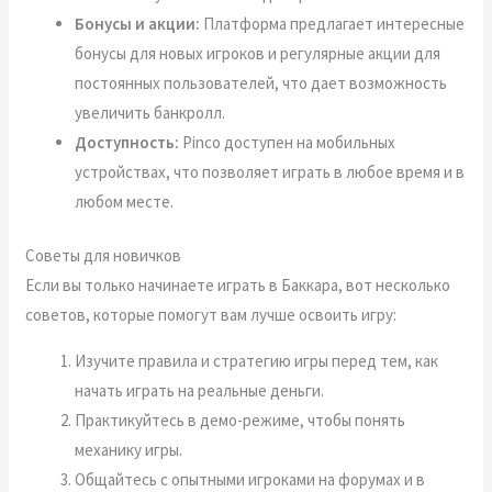
Бонусы и акции:
Платформа предлагает интересные
бонусы для новых игроков и регулярные акции для
постоянных пользователей, что дает возможность
увеличить банкролл.
Доступность:
Pinco доступен на мобильных
устройствах, что позволяет играть в любое время и в
любом месте.
Советы для новичков
Если вы только начинаете играть в Баккара, вот несколько
советов, которые помогут вам лучше освоить игру:
Изучите правила и стратегию игры перед тем, как
начать играть на реальные деньги.
Практикуйтесь в демо-режиме, чтобы понять
механику игры.
Общайтесь с опытными игроками на форумах и в