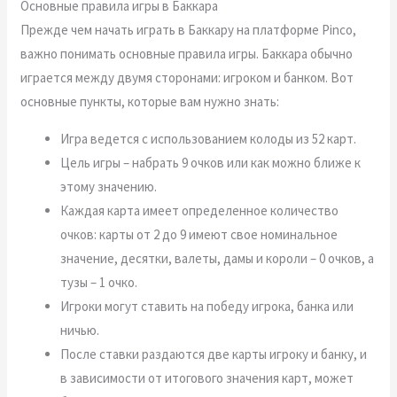
Основные правила игры в Баккара
Прежде чем начать играть в Баккару на платформе Pinco,
важно понимать основные правила игры. Баккара обычно
играется между двумя сторонами: игроком и банком. Вот
основные пункты, которые вам нужно знать:
Игра ведется с использованием колоды из 52 карт.
Цель игры – набрать 9 очков или как можно ближе к
этому значению.
Каждая карта имеет определенное количество
очков: карты от 2 до 9 имеют свое номинальное
значение, десятки, валеты, дамы и короли – 0 очков, а
тузы – 1 очко.
Игроки могут ставить на победу игрока, банка или
ничью.
После ставки раздаются две карты игроку и банку, и
в зависимости от итогового значения карт, может