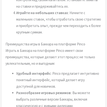
на ставки и придерживайтесь их.
Играйте на небольших ставках:
Начните с
маленьких ставок, чтобы отработать свою стратегию
и приобретать опыт, прежде чем переходить к более
крупным суммам.
Преимущества игры в Баккара на платформе Pinco
Играть в Баккара на платформе Pinco имеет свои
преимущества, которые делают этот процесс не только
увлекательным, но и выгодным:
Удобный интерфейс:
Pinco предлагает интуитивно
понятный интерфейс, который делает игру
доступной для новичков.
Разнообразие игровых режимов:
Вы можете
выбрать различные версии Баккары, включая
классическую и с живыми дилерами.