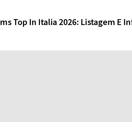
ms Top In Italia 2026: Listagem E In