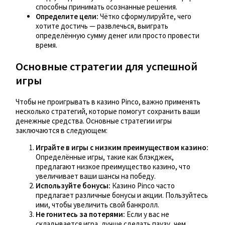
способны принимать осознанные решения.
Определите цели:
Чётко сформулируйте, чего
хотите достичь — развлечься, выиграть
определённую сумму денег или просто провести
время.
Основные стратегии для успешной
игры
Чтобы не проигрывать в казино Pinco, важно применять
несколько стратегий, которые помогут сохранить ваши
денежные средства. Основные стратегии игры
заключаются в следующем:
Играйте в игры с низким преимуществом казино:
Определённые игры, такие как блэкджек,
предлагают низкое преимущество казино, что
увеличивает ваши шансы на победу.
Используйте бонусы:
Казино Pinco часто
предлагает различные бонусы и акции. Пользуйтесь
ими, чтобы увеличить свой банкролл.
Не гонитесь за потерями:
Если у вас не
складывается игра, лучше сделать паузу, чем