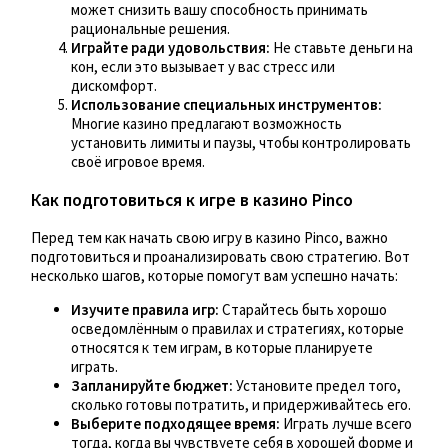
может снизить вашу способность принимать
рациональные решения.
Играйте ради удовольствия:
Не ставьте деньги на
кон, если это вызывает у вас стресс или
дискомфорт.
Использование специальных инструментов:
Многие казино предлагают возможность
установить лимиты и паузы, чтобы контролировать
своё игровое время.
Как подготовиться к игре в казино Pinco
Перед тем как начать свою игру в казино Pinco, важно
подготовиться и проанализировать свою стратегию. Вот
несколько шагов, которые помогут вам успешно начать:
Изучите правила игр:
Старайтесь быть хорошо
осведомлённым о правилах и стратегиях, которые
относятся к тем играм, в которые планируете
играть.
Запланируйте бюджет:
Установите предел того,
сколько готовы потратить, и придерживайтесь его.
Выберите подходящее время:
Играть лучше всего
тогда, когда вы чувствуете себя в хорошей форме и