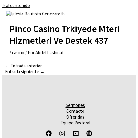
Ir al contenido
Pinco Casino Trkiyede Mteri
Hizmetleri Ve Destek 437
/
casino
/ Por
Abdel Lashinat
←
Entrada anterior
Entrada siguiente
→
Sermones
Contacto
Ofrendas
Equipo Pastoral