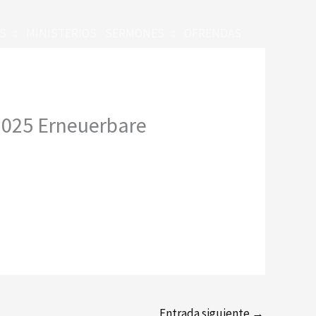
S
MINISTERIOS
SERMONES
OFRENDAS
2025 Erneuerbare
Entrada siguiente
→