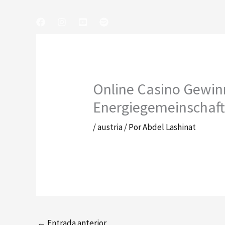
Ir
al
contenido
Online Casino Gewinn
Energiegemeinschaft
/
austria
/ Por
Abdel Lashinat
←
Entrada anterior