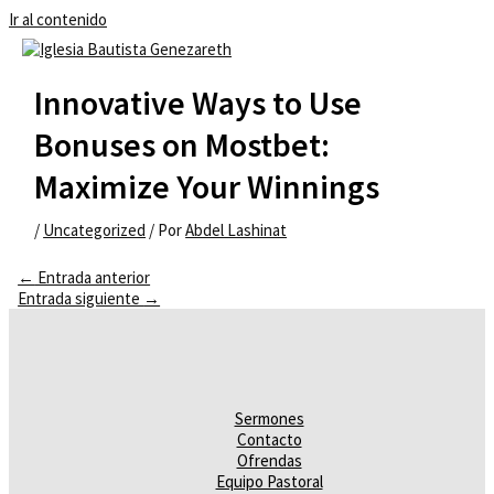
Ir al contenido
Innovative Ways to Use
Bonuses on Mostbet:
Maximize Your Winnings
/
Uncategorized
/ Por
Abdel Lashinat
←
Entrada anterior
Entrada siguiente
→
Sermones
Contacto
Ofrendas
Equipo Pastoral