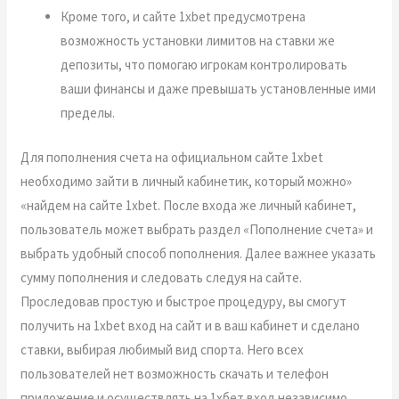
Кроме того, и сайте 1xbet предусмотрена
возможность установки лимитов на ставки же
депозиты, что помогаю игрокам контролировать
ваши финансы и даже превышать установленные ими
пределы.
Для пополнения счета на официальном сайте 1xbet
необходимо зайти в личный кабинетик, который можно»
«найдем на сайте 1xbet. После входа же личный кабинет,
пользователь может выбрать раздел «Пополнение счета» и
выбрать удобный способ пополнения. Далее важнее указать
сумму пополнения и следовать следуя на сайте.
Проследовав простую и быстрое процедуру, вы смогут
получить на 1xbet вход на сайт и в ваш кабинет и сделано
ставки, выбирая любимый вид спорта. Него всех
пользователей нет возможность скачать и телефон
приложение и осуществлять на 1хбет вход независимо