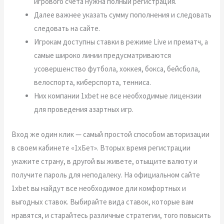
игрового счета нужна полный регистрация.
Далее важнее указать сумму пополнения и следовать
следовать на сайте.
Игрокам доступны ставки в режиме Live и прематч, а
самые широко линии предусматриваются
усовершенство футбола, хоккея, бокса, бейсбола,
велоспорта, киберспорта, тенниса.
Них компании 1xbet не все необходимые лицензии
для проведения азартных игр.
Вход же один клик — самый простой способом авторизации
в своем кабинете «1xБет». Вторых время регистрации
укажите страну, в другой вы живете, отыщите валюту и
получите пароль для неподалеку. На официальном сайте
1xbet вы найдут все необходимое дли комфортных и
выгодных ставок. Выбирайте вида ставок, которые вам
нравятся, и старайтесь различные стратегии, того повысить