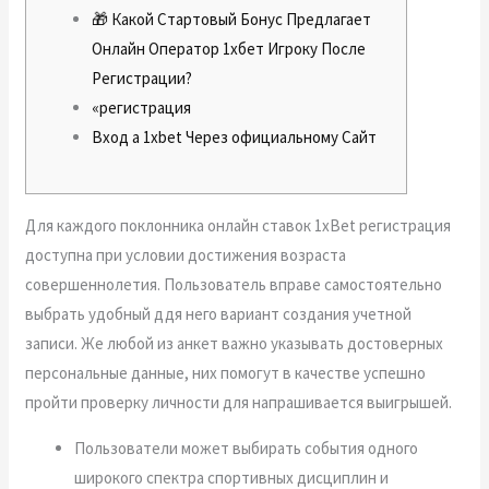
🎁 Какой Стартовый Бонус Предлагает
Онлайн Оператор 1хбет Игроку После
Регистрации?
«регистрация
Вход а 1xbet Через официальному Сайт
Для каждого поклонника онлайн ставок 1xBet регистрация
доступна при условии достижения возраста
совершеннолетия. Пользователь вправе самостоятельно
выбрать удобный ддя него вариант создания учетной
записи. Же любой из анкет важно указывать достоверных
персональные данные, них помогут в качестве успешно
пройти проверку личности для напрашивается выигрышей.
Пользователи может выбирать события одного
широкого спектра спортивных дисциплин и