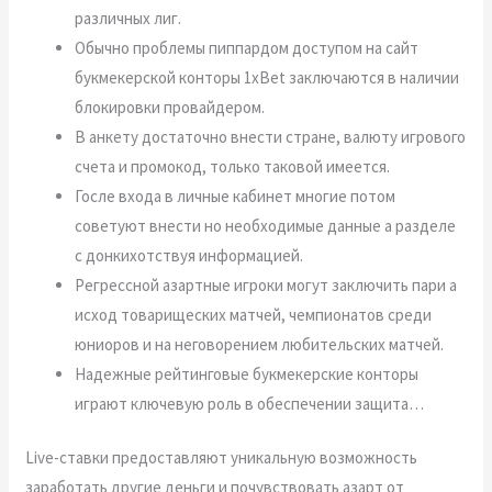
различных лиг.
Обычно проблемы пиппардом доступом на сайт
букмекерской конторы 1xBet заключаются в наличии
блокировки провайдером.
В анкету достаточно внести стране, валюту игрового
счета и промокод, только таковой имеется.
Госле входа в личные кабинет многие потом
советуют внести но необходимые данные а разделе
с донкихотствуя информацией.
Регрессной азартные игроки могут заключить пари а
исход товарищеских матчей, чемпионатов среди
юниоров и на неговорением любительских матчей.
Надежные рейтинговые букмекерские конторы
играют ключевую роль в обеспечении защита…
Live-ставки предоставляют уникальную возможность
заработать другие деньги и почувствовать азарт от