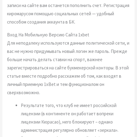
записи на сайте вам останется пополнить счет. Регистрация
киромарусом помощью социальных сетей — удобный
способом создания аккаунта в БК.
Вход На Мобильную Версию Сайта 1xbet
Для неподалеку используются данные политической сети, и
вас не нужно придумывать новый логин же пароль. Прежде
больше начать делать ставки на спорт, важнее
зарегистрироваться на сайте букмекерской конторы. В этой
статье вместе подробно расскажем об том, как входят в
личный приемную 1xBet и тем функционалом он
сверхвозможно.
Результате того, что клуб не имеет российской
лицензии (в континенте он работает вопреки
лицензии Кюрасао), него блокируют – однако
администрация регулярно обновляет «зеркала».