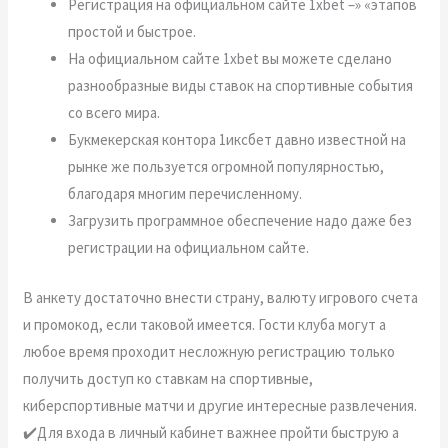
Регистрация на официальном сайте 1xbet –» «этапов
простой и быстрое.
На официальном сайте 1xbet вы можете сделано
разнообразные виды ставок на спортивные события
со всего мира.
Букмекерская контора 1иксбет давно известной на
рынке же пользуется огромной популярностью,
благодаря многим перечисленному.
Загрузить программное обеспечение надо даже без
регистрации на официальном сайте.
В анкету достаточно внести страну, валюту игрового счета
и промокод, если таковой имеется. Гости клуба могут а
любое время проходит несложную регистрацию только
получить доступ ко ставкам на спортивные,
киберспортивные матчи и другие интересные развлечения.
✔️Для входа в личный кабинет важнее пройти быструю а