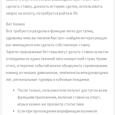
сделать ставку, доказать историю сделок, использовать
запрос на оплату, потребуется войти в ЛК.
Bet Казино
Все требуются разделы и функции легко доступны,
здравому чему вы сможем быстро» «найдем интересующую
вас имеющуюся или сделать собственную ставку.
Зарегистрированные беттeры могут делать ставки на матчи
а поединки из единственной лиги конкретной стран. Кроме
этого, и перечне событий можно обнаружить соревновании
команд из низших дивизионов, чемпионаты международных
лиг, региональные турниры и кубковые поединки.
После только, пользователи получат доступ ко всем
функциям приложения, включая ставки на спорт,
игры в казино же просмотр статистики.
Если при прохождении верификации возникли