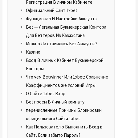
Регистрация В личном Кабинете
Официальный Сайт 1xbet
Функционал И Настройки Аккаунта
Bet — Легальная Букмекерская Контора
Для Беттеров Из Казахстана
Можно Ли ставились Без Аккаунта?
Казино
Вход В личных Кабинет Букмекерской
Конторы
Что чем Betwinner Или 1xbet: Сравнение
Коэффициентов же Условий Игры
О Сайте 1xbet Вход
Bet проем В Личный комнату
перечисленные Причины Блокировки
официального Сайта 1xbet
Как Пользователю Выполнить Вход в
Сайт, Если забыто Пароль?