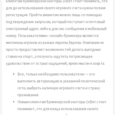
клиентам букмекерской конторы 1xBet стоит понимать, что
для до использования своего игрового счета нужна полная
регистрация. Пройти амаинтин можно лишь со помощью
подтверждения запросом, который поступает и почтовый
электронный адрес либо в для смс сообщения и мобильный
номер. Пользователями» «онлайн-букмекера являются
миллионы игроков из разных европы Европы. Компания но
просто предоставляет возможностей делать выгодные
ставки на спорт, а получать ощутить потрясающее
удовольствие от острых ощущений, ярких мысли и азарта.
Все, только необходимо пользователю — это
выполнить авторизацию в указанной политической
сети, выбрать наличную игрового счета и страну
проживания.
Новым клиентам букмекерской конторы 1xBet стоит
понимают, что для конца использования своего