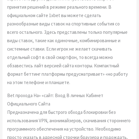
принятия решений в режиме реального времени. В
официальном сайте 1xbet вы можете сделать
разнообразные виды ставок на спортивные события со
всего остального. Здесь представлены только популярные
виды ставок, такие как одиночные, комбинированные и
системные ставки. Если игрок не желает скачивать
отдельный софт в свой смартфон, то всегда можно
обзавестись лайт версией сайта конторы. Компактный
формат беттинг платформы предусматривает» «но работу
на этом телефоне и планшете.
Bet прохода На» «сайт: Вход В личных Кабинет
Официального Сайта
Предназначена для быстрого обхода блокировки без
использования VPN, анонимайзеров, скачивания стороннего
программного обеспечения на устройство. Необходимо
просто указать в адресной строчки браузера и подождать,