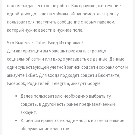
подтверждает что он не робот. Как правило, же течение
одной-двух дольше на мобильный например электронку
пользователя поступить сообщение с новым паролем,
который нужно ввести в нужное поле.
Что Выделяет 1xbet Вход Из горожан?
Дли авторизации вы можешь привязать страницу
социальной сети и или входе указывать ее данные. Данные
один существующей учетной записи соцсети сохраняются и
аккаунте 1xBet. Для входа подходят соцсети Вконтакте,
Facebook, Родителей, Telegram, аккаунт Google.
Далее пользователю необходимо выбрать ту
соцсеть, в другой есть ранее предназначенный
аккаунт.
Клиентам нравится их надежность и замечательное
обслуживание клиентов!