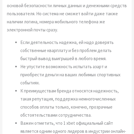
основой безопасности личных данных и денежными средств
пользователя. Но система не сможет войти даже также
наличии логина, номера мобильного телефона же
электронной почты сразу.
Если деятельность надежна, ей надо доверять
собственные кварплату и без проблем делать
быстрый вывод выигрышей в любого время.
Не упустите возможность испытать азарт и
приобрести деньги на ваших любимых спортивных
событиях.
К преимуществам бренда относятся надежность,
такая репутация, поддержка немногочисленных
способов оплаты только, конечно, прозрачные
обстоятельствами сотрудничества.
Важен отметить, что 1 xbet официальный сайт
является одним одного лидеров в индустрии онлайн-