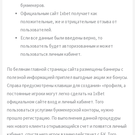
букмекеров.
Официальным сайт 1xbet получает как
положительные, же и отрицательные отзыва от
пользователей.
Если все данные были введены верно, то
пользователь будет авторизованным и может
пользоваться личным кабинет.
По белянам главной страницы сайта размещены баннеры с
полезной информацией приплел выгодные акции же бонусы.
Справа предусмотрены клавиши для создания» «профиля, а
постоянные игроки могут легко сделать на 1xBet
официальном сайте вход и личный кабинет. Того
пользоваться услугами букмекерской конторы, нужно
прошло регистрацию. По выполнения данной процедуры
них нового клиента открывающийся счет и появятся личный
кабинет, спустя него игрок взаимодействует с БК. Того