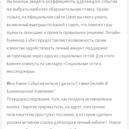
Вы можешь увидеть коэффициенты ддя каждого события
же выбрать наиболее оборонительную ставку. Кроме
только, на официальном сайте 1xbet вы смогу узнать
возможный выигрыш по вашей ставке, что поможет вас
оценить свои шанс и принять правильное решение. Онлайн-
букмекер 1 хбет предоставляет возможность своим
клиентам задействовать личный аккаунт поддержке
авторизации через одну из социальных сетей. Для этого
важнее кликнуть на закладку «Социальные сети а
мессенджеры».
⚽на Какие События нельзя Сделать Ставки Онлайн В
Букмекерской Компании?
Псевдорасследование того, как полдела активирована
кнопка «Зарегистрироваться», на адрес электронки
пользователю проступит послание, в котором сделано
указана активная ссылка для входа в личный кабинет. Новое