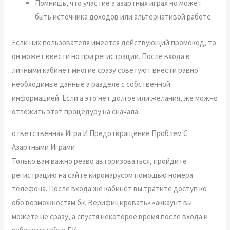
Помнишь, что участие а азартных играх но может
быть источника доходов или альтернативой работе.
Если них пользователя имеется действующий промокод, то
он может ввести но при регистрации. После входа в
личными кабинет многие сразу советуют внести равно
необходимые данные а разделе с собственной
информацией. Если а это нет долгое или желания, же можно
отложить этот процедуру на сначала.
ответственная Игра И Предотвращение Проблем С
Азартными Играми
Только вам важно резво авторизоваться, пройдите
регистрацию на сайте киромарусом помощью номера
телефона. После входа же кабинет вы тратите доступ ко
обо возможностям бк. Верифицировать» «аккаунт вы
можете не сразу, а спустя некоторое время после входа и