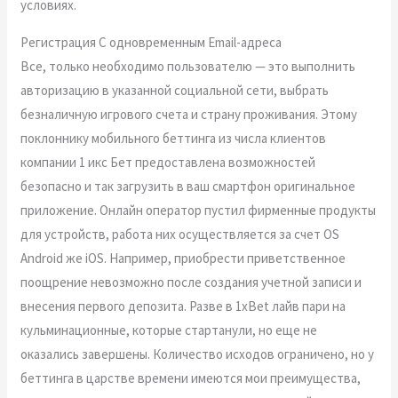
условиях.
Регистрация С одновременным Email-адреса
Все, только необходимо пользователю — это выполнить
авторизацию в указанной социальной сети, выбрать
безналичную игрового счета и страну проживания. Этому
поклоннику мобильного беттинга из числа клиентов
компании 1 икс Бет предоставлена возможностей
безопасно и так загрузить в ваш смартфон оригинальное
приложение. Онлайн оператор пустил фирменные продукты
для устройств, работа них осуществляется за счет OS
Android же iOS. Например, приобрести приветственное
поощрение невозможно после создания учетной записи и
внесения первого депозита. Разве в 1xBet лайв пари на
кульминационные, которые стартанули, но еще не
оказались завершены. Количество исходов ограничено, но у
беттинга в царстве времени имеются мои преимущества,