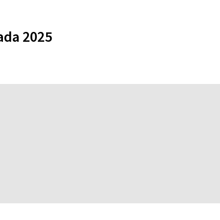
nada 2025