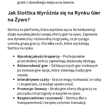
grami z dowolnego miejsca na świecie.
Jak Slottica Wyróżnia się na Rynku Gier
na Żywo?
Slottica to platforma, która wyróżnia się na tle konkurencji
dzięki wysokiej jakości swojej oferty gier na żywo. Zapewnia
ona dynamiczną i różnorodną rozgrywkę, co przyciąga
szeroką grupę graczy. Oto kilka cech, które wyróżniają
Slottica na rynku:
Wysokiej jakości krupierzy
– Profesjonalnie
przeszkoleni, którzy zapewniają doskonałą obsługę.
Różnorodność gier
– Od klasycznych gier stołowych
po innowacyjne opcje, które zmieniają tradycyjne
zasady.
Interaktywne czaty
– Gracze mogą rozmawiać ze sobą
i z krupierami, co buduje społeczność.
Promocje i bonusy
– Atrakcyjne oferty dla graczy na
początku ich przygody w kasynie na żywo.
Bezpieczeństwo i uczciwość
– Slottica dba o
transparentność i bezpieczeństwo transakcji.