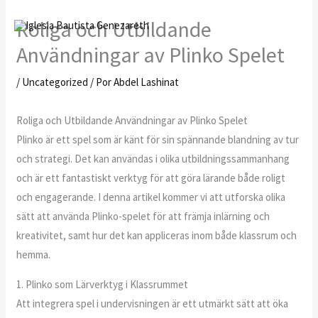
Ir
Roliga och Utbildande
al
contenido
Användningar av Plinko Spelet
/
Uncategorized
/ Por
Abdel Lashinat
Roliga och Utbildande Användningar av Plinko Spelet
Plinko är ett spel som är känt för sin spännande blandning av tur
och strategi. Det kan användas i olika utbildningssammanhang
och är ett fantastiskt verktyg för att göra lärande både roligt
och engagerande. I denna artikel kommer vi att utforska olika
sätt att använda Plinko-spelet för att främja inlärning och
kreativitet, samt hur det kan appliceras inom både klassrum och
hemma.
1. Plinko som Lärverktyg i Klassrummet
Att integrera spel i undervisningen är ett utmärkt sätt att öka