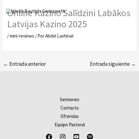
Ir
Online Kazino Salīdzini Labākos
al
contenido
Latvijas Kazino 2025
/
mini-reviews
/ Por
Abdel Lashinat
←
Entrada anterior
Entrada siguiente
→
Sermones
Contacto
Ofrendas
Equipo Pastoral