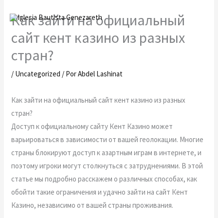
Ir
Как зайти на официальный
al
contenido
сайт кент казино из разных
стран?
/
Uncategorized
/ Por
Abdel Lashinat
Как зайти на официальный сайт кент казино из разных
стран?
Доступ к официальному сайту Кент Казино может
варьироваться в зависимости от вашей геолокации. Многие
страны блокируют доступ к азартным играм в интернете, и
поэтому игроки могут столкнуться с затруднениями. В этой
статье мы подробно расскажем о различных способах, как
обойти такие ограничения и удачно зайти на сайт Кент
Казино, независимо от вашей страны проживания.