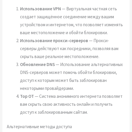
Использование VPN
— Виртуальная частная сеть
создает защищённое соединение между вашим
устройством и интернетом, что позволяет изменять
ваше местоположение и обойти блокировки.
Использование прокси-серверов
— Прокси-
серверы действуют как посредники, позволяя вам
скрыть ваше реальное местоположение.
Обновление DNS
— Использование альтернативных
DNS-серверов может помочь обойти блокировки,
доступ к которым может быть заблокирован
некоторыми провайдерами.
Тор ОТ
— Система анонимного интернета позволяет
вам скрыть свою активность онлайн и получить
доступ к заблокированным сайтам.
Альтернативные методы доступа