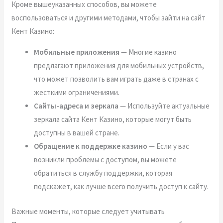
Кроме вышеуказанных способов, вы можете
воспользоваться и другими методами, чтобы зайти на сайт
Кент Казино:
Мобильные приложения
— Многие казино
предлагают приложения для мобильных устройств,
что может позволить вам играть даже в странах с
жесткими ограничениями.
Сайты-адреса и зеркала
— Используйте актуальные
зеркала сайта Кент Казино, которые могут быть
доступны в вашей стране.
Обращение к поддержке казино
— Если у вас
возникли проблемы с доступом, вы можете
обратиться в службу поддержки, которая
подскажет, как лучше всего получить доступ к сайту.
Важные моменты, которые следует учитывать