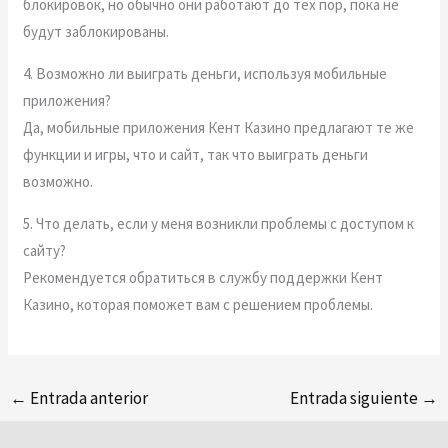
блокировок, но обычно они работают до тех пор, пока не
будут заблокированы.
4. Возможно ли выиграть деньги, используя мобильные
приложения?
Да, мобильные приложения Кент Казино предлагают те же
функции и игры, что и сайт, так что выиграть деньги
возможно.
5. Что делать, если у меня возникли проблемы с доступом к
сайту?
Рекомендуется обратиться в службу поддержки Кент
Казино, которая поможет вам с решением проблемы.
←
Entrada anterior
Entrada siguiente
→