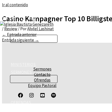
Ir al contenido
Casino Kampagner Top 10 Billigst
/
Review
/ Por
Abdel Lashinat
CONÓCENOS
←
Entrada anterior
Entrada siguiente
→
MINISTERIOS
Sermones
SERMONES
Contacto
Ofrendas
Equipo Pastoral
OFRENDAS