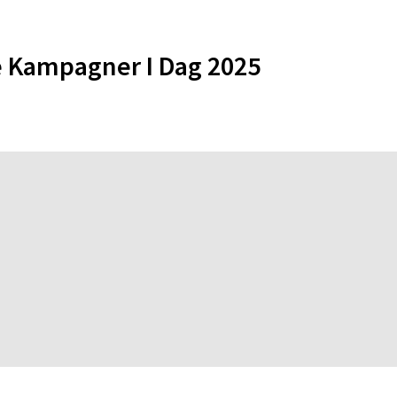
e Kampagner I Dag 2025