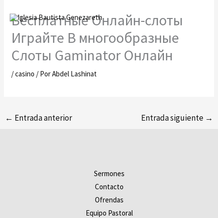
Ir
Бесплатные Онлайн-слоты
al
contenido
Играйте В многообразные
Слоты Gaminator Онлайн
/
casino
/ Por
Abdel Lashinat
←
Entrada anterior
Entrada siguiente
→
Sermones
Contacto
Ofrendas
Equipo Pastoral