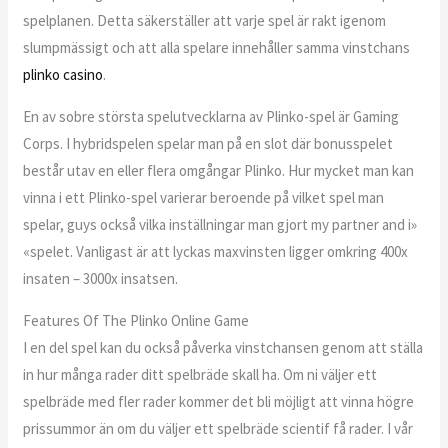
spelplanen. Detta säkerställer att varje spel är rakt igenom
slumpmässigt och att alla spelare innehåller samma vinstchans
plinko casino
.
En av sobre största spelutvecklarna av Plinko-spel är Gaming
Corps. I hybridspelen spelar man på en slot där bonusspelet
består utav en eller flera omgångar Plinko. Hur mycket man kan
vinna i ett Plinko-spel varierar beroende på vilket spel man
spelar, guys också vilka inställningar man gjort my partner and i»
«spelet. Vanligast är att lyckas maxvinsten ligger omkring 400x
insaten – 3000x insatsen.
Features Of The Plinko Online Game
I en del spel kan du också påverka vinstchansen genom att ställa
in hur många rader ditt spelbräde skall ha. Om ni väljer ett
spelbräde med fler rader kommer det bli möjligt att vinna högre
prissummor än om du väljer ett spelbräde scientif få rader. I vår