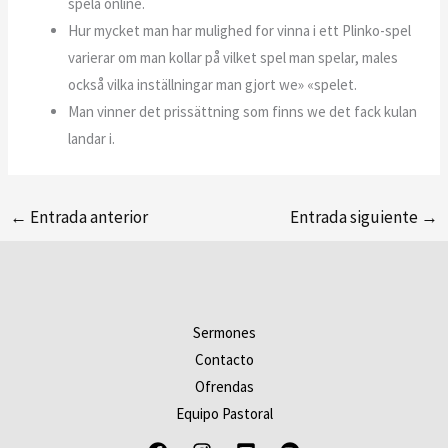
spela online.
Hur mycket man har mulighed for vinna i ett Plinko-spel
varierar om man kollar på vilket spel man spelar, males
också vilka inställningar man gjort we» «spelet.
Man vinner det prissättning som finns we det fack kulan
landar i.
←
Entrada anterior
Entrada siguiente
→
Sermones
Contacto
Ofrendas
Equipo Pastoral