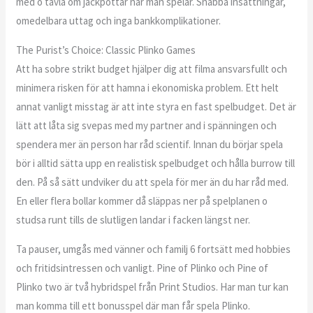
med o tävla om jackpottar när man spelar. Snabba insättningar,
omedelbara uttag och inga bankkomplikationer.
The Purist’s Choice: Classic Plinko Games
Att ha sobre strikt budget hjälper dig att filma ansvarsfullt och
minimera risken för att hamna i ekonomiska problem. Ett helt
annat vanligt misstag är att inte styra en fast spelbudget. Det är
lätt att låta sig svepas med my partner and i spänningen och
spendera mer än person har råd scientif. Innan du börjar spela
bör i alltid sätta upp en realistisk spelbudget och hålla burrow till
den. På så sätt undviker du att spela för mer än du har råd med.
En eller flera bollar kommer då släppas ner på spelplanen o
studsa runt tills de slutligen landar i facken längst ner.
Ta pauser, umgås med vänner och familj 6 fortsätt med hobbies
och fritidsintressen och vanligt. Pine of Plinko och Pine of
Plinko two är två hybridspel från Print Studios. Har man tur kan
man komma till ett bonusspel där man får spela Plinko.