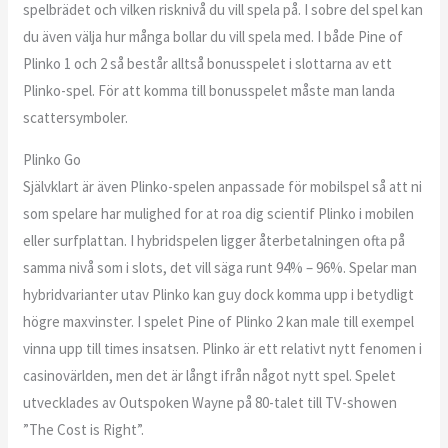
spelbrädet och vilken risknivå du vill spela på. I sobre del spel kan
du även välja hur många bollar du vill spela med. I både Pine of
Plinko 1 och 2 så består alltså bonusspelet i slottarna av ett
Plinko-spel. För att komma till bonusspelet måste man landa
scattersymboler.
Plinko Go
Självklart är även Plinko-spelen anpassade för mobilspel så att ni
som spelare har mulighed for at roa dig scientif Plinko i mobilen
eller surfplattan. I hybridspelen ligger återbetalningen ofta på
samma nivå som i slots, det vill säga runt 94% – 96%. Spelar man
hybridvarianter utav Plinko kan guy dock komma upp i betydligt
högre maxvinster. I spelet Pine of Plinko 2 kan male till exempel
vinna upp till times insatsen. Plinko är ett relativt nytt fenomen i
casinovärlden, men det är långt ifrån något nytt spel. Spelet
utvecklades av Outspoken Wayne på 80-talet till TV-showen
”The Cost is Right”.