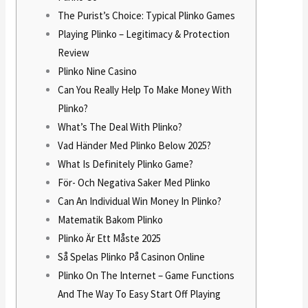
The Purist’s Choice: Typical Plinko Games
Playing Plinko – Legitimacy & Protection
Review
Plinko Nine Casino
Can You Really Help To Make Money With
Plinko?
What’s The Deal With Plinko?
Vad Händer Med Plinko Below 2025?
What Is Definitely Plinko Game?
För- Och Negativa Saker Med Plinko
Can An Individual Win Money In Plinko?
Matematik Bakom Plinko
Plinko Är Ett Måste 2025
Så Spelas Plinko På Casinon Online
Plinko On The Internet – Game Functions
And The Way To Easy Start Off Playing