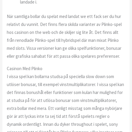
landade i.
När samtliga bollar du spelat med landat we ett fack ser du hur
relativt du vunnit. Det finns flera skilda varianter av Plinko-spel
hos casinon on the web och de skiljer sig lite åt. Det finns allt
från renodlade Plinko-spel till hybridspel där man mixat Plinko
med slots. Vissa versioner kan ge olika spelfunktioner, bonusar
eller grafiska sahabat för att passa olika spelares preferenser.
Casinon Med Plinko
I vissa spel kan bollarna studsa på speciella slow down som
utlöser bonusar, till exempel vinstmultiplikatorer. I vissa spel kan
det finnas bonushål eller funktioner som kulan har mulighed for
at studsa på för att utlösa bonusar som vinstmultiplikatorer,
extra bollar med mera. Ett vanligt misstag som många nybörjare
gör är att lyckas inte ta sej tid att förstå spelets regler o
dynamik ordentligt. Innan du dyker throughout i spelet, sony