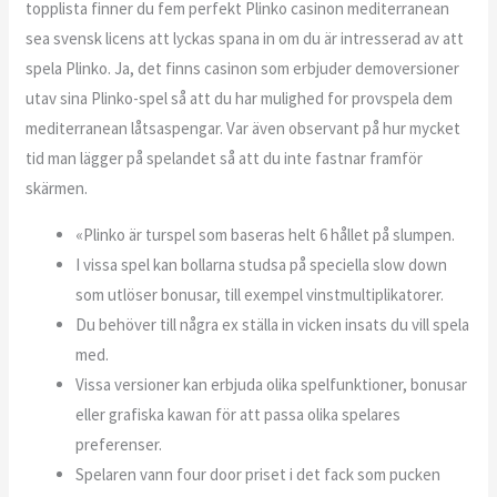
topplista finner du fem perfekt Plinko casinon mediterranean
sea svensk licens att lyckas spana in om du är intresserad av att
spela Plinko. Ja, det finns casinon som erbjuder demoversioner
utav sina Plinko-spel så att du har mulighed for provspela dem
mediterranean låtsaspengar. Var även observant på hur mycket
tid man lägger på spelandet så att du inte fastnar framför
skärmen.
«Plinko är turspel som baseras helt 6 hållet på slumpen.
I vissa spel kan bollarna studsa på speciella slow down
som utlöser bonusar, till exempel vinstmultiplikatorer.
Du behöver till några ex ställa in vicken insats du vill spela
med.
Vissa versioner kan erbjuda olika spelfunktioner, bonusar
eller grafiska kawan för att passa olika spelares
preferenser.
Spelaren vann four door priset i det fack som pucken