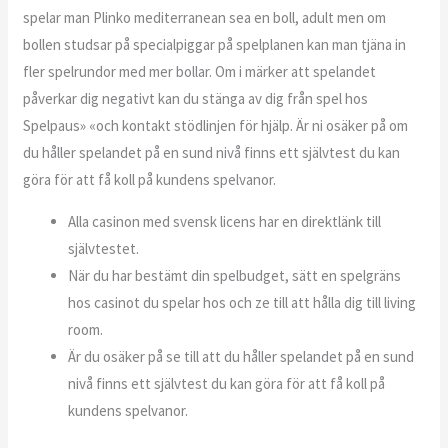
spelar man Plinko mediterranean sea en boll, adult men om
bollen studsar på specialpiggar på spelplanen kan man tjäna in
fler spelrundor med mer bollar. Om i märker att spelandet
påverkar dig negativt kan du stänga av dig från spel hos
Spelpaus» «och kontakt stödlinjen för hjälp. Är ni osäker på om
du håller spelandet på en sund nivå finns ett självtest du kan
göra för att få koll på kundens spelvanor.
Alla casinon med svensk licens har en direktlänk till
självtestet.
När du har bestämt din spelbudget, sätt en spelgräns
hos casinot du spelar hos och ze till att hålla dig till living
room.
Är du osäker på se till att du håller spelandet på en sund
nivå finns ett självtest du kan göra för att få koll på
kundens spelvanor.