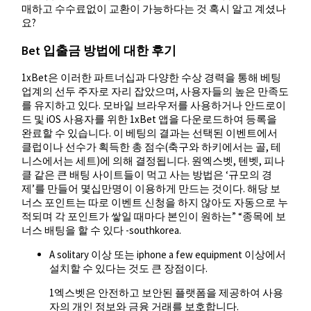
매하고 수수료없이 교환이 가능하다는 것 혹시 알고 계셨나
요?
Bet 입출금 방법에 대한 후기
1xBet은 이러한 파트너십과 다양한 수상 경력을 통해 베팅
업계의 선두 주자로 자리 잡았으며, 사용자들의 높은 만족도
를 유지하고 있다. 모바일 브라우저를 사용하거나 안드로이
드 및 iOS 사용자를 위한 1xBet 앱을 다운로드하여 등록을
완료할 수 있습니다. 이 베팅의 결과는 선택된 이벤트에서
클럽이나 선수가 획득한 총 점수(축구와 하키에서는 골, 테
니스에서는 세트)에 의해 결정됩니다. 원엑스벳, 텐벳, 피나
클 같은 큰 배팅 사이트들이 먹고 사는 방법은 ‘규모의 경
제’를 만들어 몇십만명이 이용하게 만드는 것이다. 해당 보
너스 포인트는 따로 이벤트 신청을 하지 않아도 자동으로 누
적되며 각 포인트가 쌓일 때마다 본인이 원하는” “종목에 보
너스 배팅을 할 수 있다 -southkorea.
A solitary 이상 또는 iphone a few equipment 이상에서
설치할 수 있다는 것도 큰 장점이다.
1엑스벳은 안전하고 보안된 플랫폼을 제공하여 사용
자의 개인 정보와 금융 거래를 보호합니다.