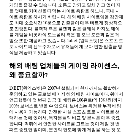
게임을 즐길 수 있습니다. 소통도 안되고 일체 경고 없이 지
들 멋대로 커미션을 떼먹는 사이트 총판을 하느니, 국내 사
이트 총판을 하시기 바랍니다. 해외 배팅 사이트임을 감안해
도 최대 소요시간 10분으로 입출금이 매우 빠르게 정상적으
로 진행된다. 블랙잭 혹은 룰렛과 같은 클래식 카지노 테이
블 게임을 비롯하여 모노폴리 혹은 휠 오브 포춘과 같은 게
임쇼 또한 제공하고 있습니다. 1xbet (원엑스벳)은 스포츠 토
토 사이트의 선두주자로서 유저들에게 보다 편한 입출금 방
식을 제공하고 있습니다.
해외 배팅 업체들의 게이밍 라이센스,
왜 중요할까?
1XBET(원엑스벳)은 2007년 설립되어 현재까지도 활발하게
운영하고 있는 글로벌 메이저 해외 배팅 사이트이다. 위에서
언급했듯이 첫 번째 입금 및 배팅은 100유로(약 13만원)까지
100% 보너스로 받을 수 있으며, 보너스는 특정한 누적 배팅
에 사용이 가능하다. 안전한 사설 스포츠 토토 사이트를 선
택하는 것에 있어서, 독자분들의 비교 및 분석은 매우 중요
합니다. 먹튀에서 안전한 사이트를 고르는 것이 제일 첫 번
째로 중요한 일이며, 본인의 한도에 맞게 게임을 하는 것 또