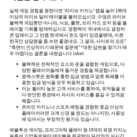
실제 게임 경험을 원한다면 ‘라이브 카지노’ 탭을 눌러 100개
이상의 라이브 딜러 테이블을 불러오십시오. 수많은 라이브
블랙잭 게임뿐만 아니라, 식보, 룰렛, 쓰리 카드 포커 등을 플
레이할 기회를 탐색하십시오. 영향력이 국내에서도 굉장히
큰 업체이고 그 만큼 한국에서 돈도 많이 당겼을텐데, 이젠
한국인 상담원을 좀 쓰면 좋겠네요. 그 결과, 사이트의 모든”
“측면이 인상적이기 때문에 질문에” “대한 답변을 찾기가 매
우 어렵다는 결론을 내렸습니다 1xbet.
블랙잭은 전략적인 요소와 운을 결합한 게임으로, 다
양한 플레이어들에게 즐거운 경험을 제공합니다.
원엑스벳은 원화를 통한 입금 방법과 암호 화페를 이
용한 입금 방식을 모두 허용하고 있습니다.
이는 퀄리티 높은 고객 서비스를 통하여, 유저들을 보
다 편안한 환경에서 자사의 서비스를 즐길 수 있게끔
해줍니다.
온라인 카지노나 스포츠 베팅을 경험한 중급 이상의
플레이어라면 크게 신경 쓸 정도는 아니지만, 사용성
에 있어서는 부정적인 평가도 있습니다.
에볼루션 게이밍, 프라그마틱 플레이 등 19개의 유명 카지노
솔루션 기업들로부터 테이블을 제공받아 딜러와의 실시간