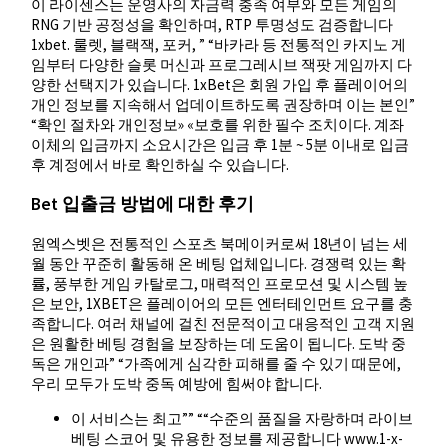
이 라이센스는 운영사의 자금력 충족 여부와 모든 게임의
RNG 기반 공정성을 확인하며, RTP 투명성도 검증합니다
1xbet. 룰렛, 블랙잭, 포커, ” “바카라 등 전통적인 카지노 게
임부터 다양한 슬롯 머신과 프로그레시브 잭팟 게임까지 다
양한 선택지가 있습니다. 1xBet은 회원 가입 후 플레이어의
개인 정보를 지속해서 업데이트하도록 권장하며 이는 본인”
“확인 절차와 개인정보» «보호를 위한 필수 조치이다. 계좌
이체의 입금까지 소요시간은 입금 후 1분 ~ 5분 이내로 입금
후 계정에서 바로 확인하실 수 있습니다.
Bet 입출금 방법에 대한 후기
원엑스벳은 전통적인 스포츠 북메이커로써 18년이 넘는 세
월 동안 꾸준히 활동해 온 베팅 업체입니다. 경쟁력 있는 확
률, 풍부한 게임 카탈로그, 매력적인 프로모션 및 시스템 높
은 보안, 1XBET은 플레이어의 모든 엔터테인먼트 요구를 충
족합니다. 여러 채널에 걸친 전문적이고 대응적인 고객 지원
은 원활한 베팅 경험을 보장하는 데 도움이 됩니다. 도박 중
독은 개인과” “가족에게 심각한 피해를 줄 수 있기 때문에,
우리 모두가 도박 중독 예방에 힘써야 합니다.
이 서비스는 최고”” ““수준의 품질을 자랑하며 라이브
베팅 스코어 및 유용한 정보를 제공합니다 www.1-x-