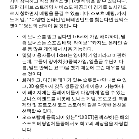
기에 참여하고 직접 원엑스벳 | 1x벳 베팅을 할 수 있습니다.
또한 라이브 스트리밍 서비스도 제공되어 경기를 실시간으
로 시청하면서 베팅을 즐길 수 있습니다. 스포츠 베팅, 카지
노 게임, ” “다양한 온라인 엔터테인먼트를 찾는다면 원엑스
벳이” “당신의 선택이 될 것입니다.
이 보너스를 받고 싶다면 1xBet에 가입 해야하며, 웰
컴 보너스는 스포츠 배팅, 라이브” “카지노, 온라인 슬
롯 등 많은 게임에서 사용 가능하다.
몇몇 이용자들이 1xbet는 양아치 기업이라고 비판하
는데, 그들이 양아치짓(중복가입, 입출금 수단이 다
름, 말도 안되는 요구)을 했기 때문에 그런 대우를 받
는 것이다.
화려하고, 다양한 테마가 있는 슬롯을» «만나볼 수 있
고, 3D 슬롯까지 갖춰 생동감 있게 이용이 가능하다.
이 페이지에는 플레이어들이 다양하게 얻을 수 있는
보너스 이벤트를 비롯해 보너스 게임, 프로모션, 특별
제안 및 프로모션 코드 스토어와 같은 다양한 옵션을
선택할 수 있다.
오즈포탈에 등록되어 있는” “1XBET(원엑스벳)은 해외
스포츠 베팅업체들중에서도 최고의 배당율을 자랑합
니다.