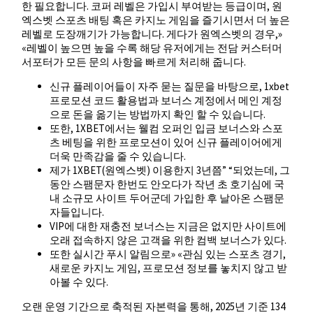
한 필요합니다. 코퍼 레벨은 가입시 부여받는 등급이며, 원
엑스벳 스포츠 배팅 혹은 카지노 게임을 즐기시면서 더 높은
레벨로 도장깨기가 가능합니다. 게다가 원엑스벳의 경우,»
«레벨이 높으면 높을 수록 해당 유저에게는 전담 커스터머
서포터가 모든 문의 사항을 빠르게 처리해 줍니다.
신규 플레이어들이 자주 묻는 질문을 바탕으로, 1xbet
프로모션 코드 활용법과 보너스 계정에서 메인 계정
으로 돈을 옮기는 방법까지 확인 할 수 있습니다.
또한, 1XBET에서는 웰컴 오퍼인 입금 보너스와 스포
츠 베팅을 위한 프로모션이 있어 신규 플레이어에게
더욱 만족감을 줄 수 있습니다.
제가 1XBET(원엑스벳) 이용한지 3년쯤” “되었는데, 그
동안 스팸문자 한번도 안오다가 작년 초 호기심에 국
내 소규모 사이트 두어군데 가입한 후 날아온 스팸문
자들입니다.
VIP에 대한 재충전 보너스는 지금은 없지만 사이트에
오래 접속하지 않은 고객을 위한 컴백 보너스가 있다.
또한 실시간 푸시 알림으로» «관심 있는 스포츠 경기,
새로운 카지노 게임, 프로모션 정보를 놓치지 않고 받
아볼 수 있다.
오랜 운영 기간으로 축적된 자본력을 통해, 2025년 기준 134