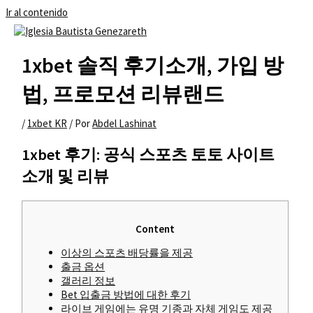
Ir al contenido
1xbet 솔직 후기소개, 가입 방
법, 프로모션 리뷰랜드
/
1xbet KR
/ Por
Abdel Lashinat
1xbet 후기: 공식 스포츠 토토 사이트
소개 및 리뷰
Content
이상의 스포츠 배당률을 제공
출금 옵션
갤러리 정보
Bet 입출금 방법에 대한 후기
라이브 게임에는 유명 기종과 자체 게임도 제공