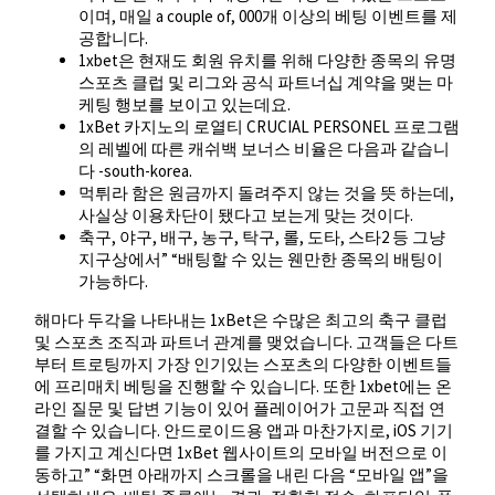
이며, 매일 a couple of, 000개 이상의 베팅 이벤트를 제
공합니다.
1xbet은 현재도 회원 유치를 위해 다양한 종목의 유명
스포츠 클럽 및 리그와 공식 파트너십 계약을 맺는 마
케팅 행보를 보이고 있는데요.
1xBet 카지노의 로열티 CRUCIAL PERSONEL 프로그램
의 레벨에 따른 캐쉬백 보너스 비율은 다음과 같습니
다 -south-korea.
먹튀라 함은 원금까지 돌려주지 않는 것을 뜻 하는데,
사실상 이용차단이 됐다고 보는게 맞는 것이다.
축구, 야구, 배구, 농구, 탁구, 롤, 도타, 스타2 등 그냥
지구상에서” “배팅할 수 있는 웬만한 종목의 배팅이
가능하다.
해마다 두각을 나타내는 1xBet은 수많은 최고의 축구 클럽
및 스포츠 조직과 파트너 관계를 맺었습니다. 고객들은 다트
부터 트로팅까지 가장 인기있는 스포츠의 다양한 이벤트들
에 프리매치 베팅을 진행할 수 있습니다. 또한 1xbet에는 온
라인 질문 및 답변 기능이 있어 플레이어가 고문과 직접 ​​연
결할 수 있습니다. 안드로이드용 앱과 마찬가지로, iOS 기기
를 가지고 계신다면 1xBet 웹사이트의 모바일 버전으로 이
동하고” “화면 아래까지 스크롤을 내린 다음 “모바일 앱”을