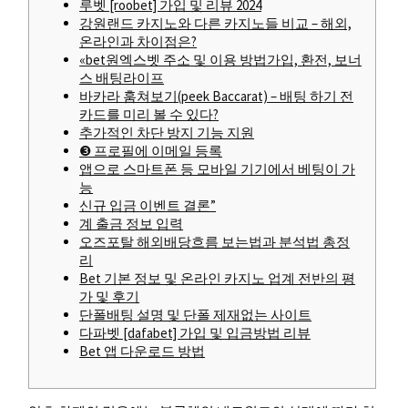
루벳 [roobet] 가입 및 리뷰 2024
강원랜드 카지노와 다른 카지노들 비교 – 해외,
온라인과 차이점은?
«bet원엑스벳 주소 및 이용 방법가입, 환전, 보너
스 배팅라이프
바카라 훔쳐보기(peek Baccarat) – 배팅 하기 전
카드를 미리 볼 수 있다?
추가적인 차단 방지 기능 지원
❸ 프로필에 이메일 등록
앱으로 스마트폰 등 모바일 기기에서 베팅이 가
능
신규 입금 이벤트 결론”
계 출금 정보 입력
오즈포탈 해외배당흐름 보는법과 분석법 총정
리
Bet 기본 정보 및 온라인 카지노 업계 전반의 평
가 및 후기
단폴배팅 설명 및 단폴 제재없는 사이트
다파벳 [dafabet] 가입 및 입금방법 리뷰
Bet 앱 다운로드 방법