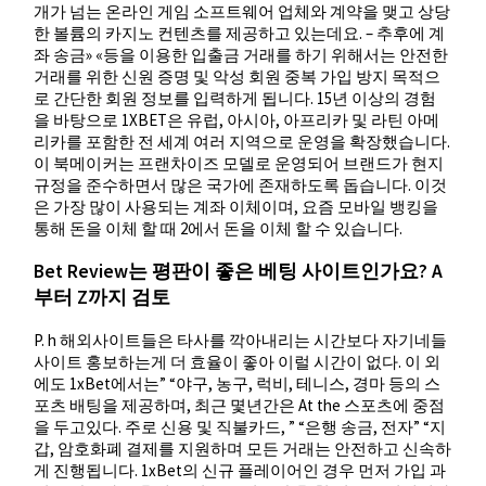
개가 넘는 온라인 게임 소프트웨어 업체와 계약을 맺고 상당
한 볼륨의 카지노 컨텐츠를 제공하고 있는데요. – 추후에 계
좌 송금» «등을 이용한 입출금 거래를 하기 위해서는 안전한
거래를 위한 신원 증명 및 악성 회원 중복 가입 방지 목적으
로 간단한 회원 정보를 입력하게 됩니다. 15년 이상의 경험
을 바탕으로 1XBET은 유럽, 아시아, 아프리카 및 라틴 아메
리카를 포함한 전 세계 여러 지역으로 운영을 확장했습니다.
이 북메이커는 프랜차이즈 모델로 운영되어 브랜드가 현지
규정을 준수하면서 많은 국가에 존재하도록 돕습니다. 이것
은 가장 많이 사용되는 계좌 이체이며, 요즘 모바일 뱅킹을
통해 돈을 이체 할 때 2에서 돈을 이체 할 수 있습니다.
Bet Review는 평판이 좋은 베팅 사이트인가요? A
부터 Z까지 검토
P. h 해외사이트들은 타사를 깍아내리는 시간보다 자기네들
사이트 홍보하는게 더 효율이 좋아 이럴 시간이 없다. 이 외
에도 1xBet에서는” “야구, 농구, 럭비, 테니스, 경마 등의 스
포츠 배팅을 제공하며, 최근 몇년간은 At the 스포츠에 중점
을 두고있다. 주로 신용 및 직불카드, ” “은행 송금, 전자” “지
갑, 암호화폐 결제를 지원하며 모든 거래는 안전하고 신속하
게 진행됩니다. 1xBet의 신규 플레이어인 경우 먼저 가입 과