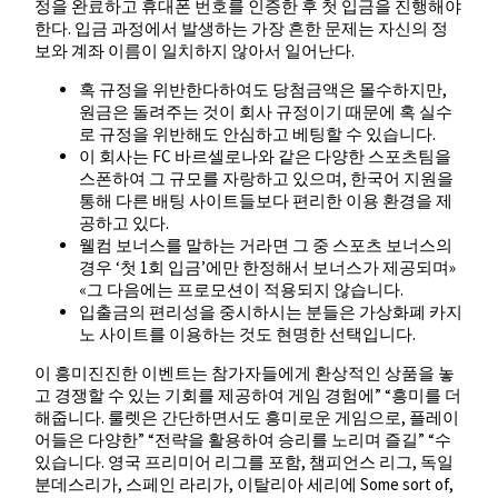
정을 완료하고 휴대폰 번호를 인증한 후 첫 입금을 진행해야
한다. 입금 과정에서 발생하는 가장 흔한 문제는 자신의 정
보와 계좌 이름이 일치하지 않아서 일어난다.
혹 규정을 위반한다하여도 당첨금액은 몰수하지만,
원금은 돌려주는 것이 회사 규정이기 때문에 혹 실수
로 규정을 위반해도 안심하고 베팅할 수 있습니다.
이 회사는 FC 바르셀로나와 같은 다양한 스포츠팀을
스폰하여 그 규모를 자랑하고 있으며, 한국어 지원을
통해 다른 배팅 사이트들보다 편리한 이용 환경을 제
공하고 있다.
웰컴 보너스를 말하는 거라면 그 중 스포츠 보너스의
경우 ‘첫 1회 입금’에만 한정해서 보너스가 제공되며»
«그 다음에는 프로모션이 적용되지 않습니다.
입출금의 편리성을 중시하시는 분들은 가상화폐 카지
노 사이트를 이용하는 것도 현명한 선택입니다.
이 흥미진진한 이벤트는 참가자들에게 환상적인 상품을 놓
고 경쟁할 수 있는 기회를 제공하여 게임 경험에” “흥미를 더
해줍니다. 룰렛은 간단하면서도 흥미로운 게임으로, 플레이
어들은 다양한” “전략을 활용하여 승리를 노리며 즐길” “수
있습니다. 영국 프리미어 리그를 포함, 챔피언스 리그, 독일
분데스리가, 스페인 라리가, 이탈리아 세리에 Some sort of,