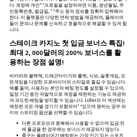
다. 계정에 개인” “프로필을 설정하려면 이름, 생년월일, 주
민등록번호, 발급일, ” “주소 등의 정보를 정확히 입력해야
한다. 이 플랫폼은 다양한 연락 방법을 제공하여, 플레이어
들이 문의나 문제를 신속하고 효율적으로 해결할 수 있게 합
니다.
스테이크 카지노 첫 입금 보너스 특집!
최대 2, 000달러의 200% 보너스를 활
용하는 장점 설명!
바카라와 블랙잭, 드래곤타이거와 룰렛, 식보, 슬롯게임, 모
든게임을 다양한 프로바이더의 스타일로 즐길 수 있습니다.
예를 들어, 사용자는 본인의 베팅 한도를 설정할 수 있으며,
일정 기간 동안 자발적으로 계정을 제한하는 기능도 제공하
여 과도한 베팅을 방지할 수 있습니다. 1xBet의 이 섹션에는
예정된 모든 개별 경기가 포함되어” “있으며 원하는 경우 라
이브 스트리밍 옵션을 선택할 수 있습니다.
다른 프로모션과 중복해서 사용할 수 없으며 입금 전
에 출금을 한 경우에는 보너스가 제공되지 않는다.
축구는 플레이어가 베팅하는 가장 인기 있는 스포츠