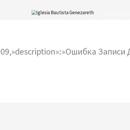
CONÓCENO
:1009,»description»:»Ошибка Записи 