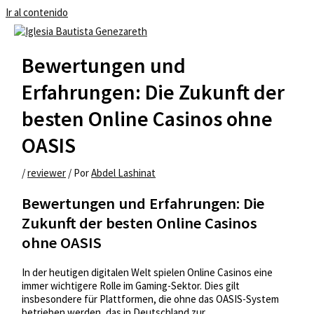
Ir al contenido
Bewertungen und
Erfahrungen: Die Zukunft der
besten Online Casinos ohne
OASIS
/
reviewer
/ Por
Abdel Lashinat
Bewertungen und Erfahrungen: Die
Zukunft der besten Online Casinos
ohne OASIS
In der heutigen digitalen Welt spielen Online Casinos eine
immer wichtigere Rolle im Gaming-Sektor. Dies gilt
insbesondere für Plattformen, die ohne das OASIS-System
betrieben werden, das in Deutschland zur