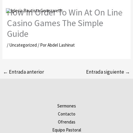
Ir
How In Order To Win At On Line
al
contenido
Casino Games The Simple
Guide
/
Uncategorized
/ Por
Abdel Lashinat
←
Entrada anterior
Entrada siguiente
→
Sermones
Contacto
Ofrendas
Equipo Pastoral