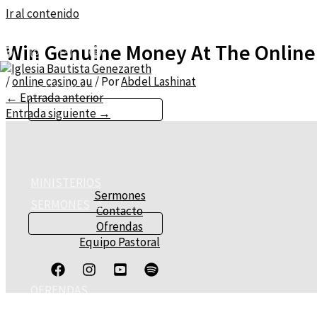
Ir al contenido
Win Genuine Money At The Online 
/
online casino au
/ Por
Abdel Lashinat
CONÓCENOS
←
Entrada anterior
Entrada siguiente
→
MINISTERIOS
Sermones
SERMONES
Contacto
Ofrendas
Equipo Pastoral
OFRENDAS