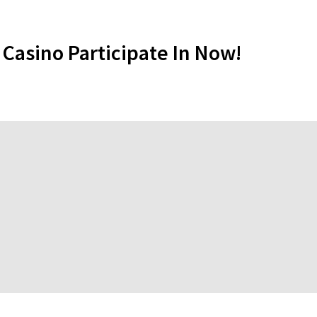
Casino Participate In Now!