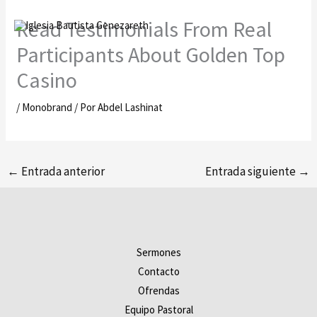
Ir
Read Testimonials From Real
al
contenido
Participants About Golden Top
Casino
/
Monobrand
/ Por
Abdel Lashinat
←
Entrada anterior
Entrada siguiente
→
Sermones
Contacto
Ofrendas
Equipo Pastoral